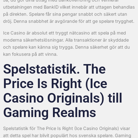
utbetalningen med BankID vilket innebär att uttagen behandlas
på direkten. Spelare får sina pengar snabbt och säkert utan
dröj. Denna snabbhet är avgörande för att ge spelare trygghet.
Ice Casino är absolut ett tryggt nätcasino att spela på med
moderna säkerhetslösningar. Alla transaktioner är skyddade
och spelare kan känna sig trygga. Denna säkerhet gör att du
kan fokusera på att vinna.
Spelstatistik. The
Price Is Right (Ice
Casino Originals) till
Gaming Realms
Spelstatistik för The Price Is Right (Ice Casino Originals) visar
att detta spel har blivit populärt hos svenska spelare. Gaming