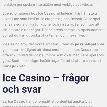
funktion ger spelare interaktion med verkliga spelvärdar.
Spelautomaterna hos Ice Casino inkluderar titlar från stora
utvecklare som NetEnt, Microgaming och Betsoft. Varje spel
har sina egna unika funktioner och insatsnivåer som gör att
alla spelare hittar något. Denna breda sample av spelautomater
gör att du kan utforska olika teman och mekaniker.
Ice Casino erbjuder också ett stort utbud av
jackspelspel
som
ger spelare möjlighet att vinna enorma summor. Dessa spel har
ofta ackumulerade vinstsummor som ökar med varje spel som
görs. Spela med högre insättningar för att få större chans att
vinna jackpien.
Ice Casino – frågor
och svar
Ja, Ice Casino har genomgått ett ordentligt ansiktslyft i
samband med att man köpts upp av ett stort Spelbolag i