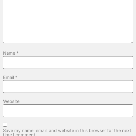
Name
*
Email
*
Website
Save my name, email, and website in this browser for the next
time I comment.