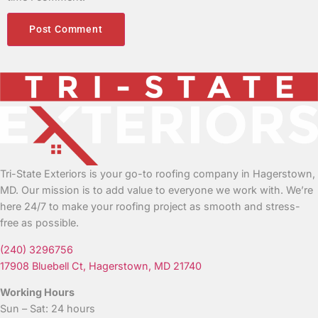
Tri-State Exteriors is your go-to roofing company in Hagerstown,
MD. Our mission is to add value to everyone we work with. We’re
here 24/7 to make your roofing project as smooth and stress-
free as possible.
(240) 3296756
17908 Bluebell Ct, Hagerstown, MD 21740
Working Hours
Sun – Sat: 24 hours